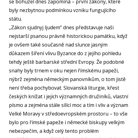
se bohužel dnes zapomíná – první zákony, které
byly nezbytnou podmínkou vzniku fungujícího
státu.
„Zákon sjudnyj ljudem“ dnes představuje naši
nejstarší psanou právně historickou památku, když
je ovšem také současně nad slunce jasným
důkazem šíření vlivu Byzance do z jejího pohledu
tehdy ještě barbarské střední Evropy. Že podobné
snahy byly trnem v oku nejen římskému papeži,
nýbrž zejména německým panovníkům, o tom jistě
není třeba pochybovat. Slovanská liturgie, křest
českých knížat i jejich významných družiníků, vlastní
písmo a zejména stále sílící moc a tím i vliv a význam
Velké Moravy v středoevropském prostoru – to vše
bylo pro římské papeže i německé biskupy velkým
nebezpečím, a když celý tento problém