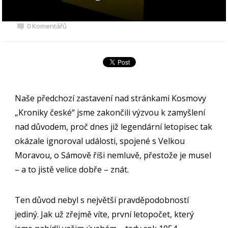
0 Komentářů
Naše předchozí zastavení nad stránkami Kosmovy
„Kroniky české“ jsme zakončili výzvou k zamyšlení
nad důvodem, proč dnes již legendární letopisec tak
okázale ignoroval události, spojené s Velkou
Moravou, o Sámově říši nemluvě, přestože je musel
– a to jistě velice dobře – znát.
Ten důvod nebyl s největší pravděpodobností
jediný. Jak už zřejmě víte, první letopočet, který