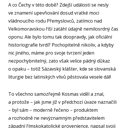
A co Čechy v této době? Zdejší události se nesly
ve znamení upevňování dosud vratké moci
vládnoucího rodu Přemyslovců, zatímco nad
Velkomoravskou říší zatáhl údajně nemilosrdný čas
oponu. Ale bylo tomu tak doopravdy, jak oficiální
historiografie tvrdí? Pochopitelně nikoliv, a kdyby
nic jiného, máme pro svoje tvrzení jeden
nezpochybnitelný, zato však velice pádný důkaz
o opaku – totiž Sázavský klášter, kde se slovanská
liturgie bez latinských vlivů pěstovala vesele dál!
To všechno samozřejmě Kosmas viděl a znal,
a protože – jak jsme již v předchozí úvaze naznačili
– byl sám – moderně řečeno – produktem
a rozhodně ne nevýznamným představitelem
západní římskokatolické provenience, napsal svoji