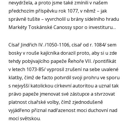
nevydržela, a proto jsme také zmínili v našem
předchozím příspěvku rok 1077, v němž – jak
správně tušíte – vyvrcholil u brány sídelního hradu
Markéty Toskánské Canossy spor o investituru…
Císař Jindřich IV. /1050-1106, císař od r. 1084/ sem
bosky v rouše kajícníka dorazil proto, aby si u zde
tehdy pobývajícího papeže Řehoře VII. /pontifikát
v letech 1073-85/ vyprosil zrušení na sebe uvalené
klatby, čímž de facto potvrdil svoji prohru ve sporu
s nejvyšší katolickou církevní autoritou a uznal tak
právo papeže jmenovat své zástupce a stvrzovat
platnost císařské volby, čímž zjednodušeně
vyjádřeno přiznal nadřazenost moci duchovní nad
mocí světskou.