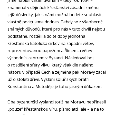
jsme nabídli vašim úvahám – tedy rok 1054 –
znamenal v dějinách křesťanství zásadní změnu,
jejíž důsledky, jak s námi možná budete souhlasit,
vlastně pociťujeme dodnes. Tehdy se z všeobecně
známých důvodů, které pro nás v tuto chvíli nejsou
podstatné, rozdělila do té doby jednotná
křesťanská katolická církev na západní větev,
reprezentovanou papežem a Římem a větev
východní s centrem v Byzanci. Následoval boj
o rozdělení sféry vlivu, který však dle našeho
názoru v případě Čech a zejména pak Moravy začal
už o století dříve. Vyslání soluňských bratří
Konstantina a Metoděje je toho jasným důkazem.
Oba byzantinští vyslanci totiž na Moravu nepřinesli
„pouze“ křesťanskou víru, písmo atd., ale – a na to