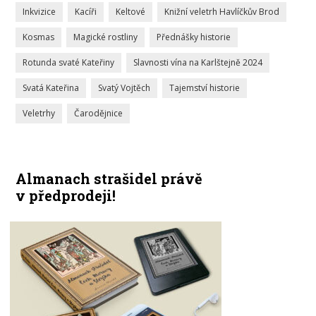
Inkvizice
Kacíři
Keltové
Knižní veletrh Havlíčkův Brod
Kosmas
Magické rostliny
Přednášky historie
Rotunda svaté Kateřiny
Slavnosti vína na Karlštejně 2024
Svatá Kateřina
Svatý Vojtěch
Tajemství historie
Veletrhy
Čarodějnice
Almanach strašidel právě
v předprodeji!