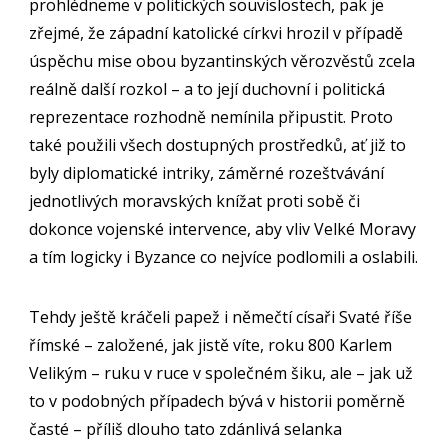
prohlédneme v politických souvislostech, pak je
zřejmé, že západní katolické církvi hrozil v případě
úspěchu mise obou byzantinských věrozvěstů zcela
reálně další rozkol – a to její duchovní i politická
reprezentace rozhodně nemínila připustit. Proto
také použili všech dostupných prostředků, ať již to
byly diplomatické intriky, záměrné rozeštvávání
jednotlivých moravských knížat proti sobě či
dokonce vojenské intervence, aby vliv Velké Moravy
a tím logicky i Byzance co nejvíce podlomili a oslabili.
Tehdy ještě kráčeli papež i němečtí císaři Svaté říše
římské – založené, jak jistě víte, roku 800 Karlem
Velikým – ruku v ruce v společném šiku, ale – jak už
to v podobných případech bývá v historii poměrně
časté – příliš dlouho tato zdánlivá selanka