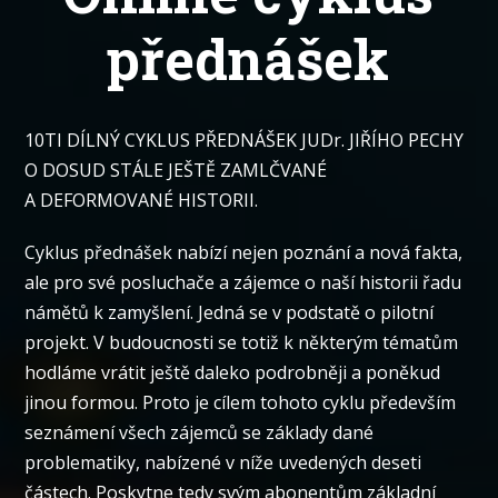
přednášek
10TI DÍLNÝ CYKLUS PŘEDNÁŠEK JUDr. JIŘÍHO PECHY
O DOSUD STÁLE JEŠTĚ ZAMLČVANÉ
A DEFORMOVANÉ HISTORII.
Cyklus přednášek nabízí nejen poznání a nová fakta,
ale pro své posluchače a zájemce o naší historii řadu
námětů k zamyšlení. Jedná se v podstatě o pilotní
projekt. V budoucnosti se totiž k některým tématům
hodláme vrátit ještě daleko podrobněji a poněkud
jinou formou. Proto je cílem tohoto cyklu především
seznámení všech zájemců se základy dané
problematiky, nabízené v níže uvedených deseti
částech. Poskytne tedy svým abonentům základní