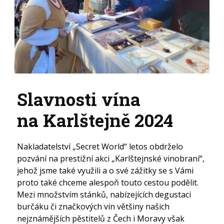
Slavnosti vína
na Karlštejně 2024
Nakladatelství „Secret World“ letos obdrželo
pozvání na prestižní akci „Karlštejnské vinobraní“,
jehož jsme také využili a o své zážitky se s Vámi
proto také chceme alespoň touto cestou podělit.
Mezi množstvím stánků, nabízejících degustaci
burčáku či značkových vín většiny našich
nejznámějších pěstitelů z Čech i Moravy však