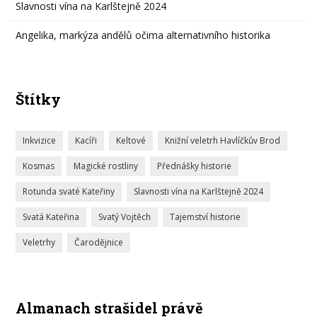
Slavnosti vína na Karlštejně 2024
Angelika, markýza andělů očima alternativního historika
Štítky
Inkvizice
Kacíři
Keltové
Knižní veletrh Havlíčkův Brod
Kosmas
Magické rostliny
Přednášky historie
Rotunda svaté Kateřiny
Slavnosti vína na Karlštejně 2024
Svatá Kateřina
Svatý Vojtěch
Tajemství historie
Veletrhy
Čarodějnice
Almanach strašidel právě