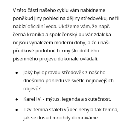
V této části našeho cyklu vám nabídneme
poněkud jiný pohled na dějiny středověku, nežli
nabízí oficiální věda. Ukážeme vám, že např.
černá kronika a společenský bulvár zdaleka
nejsou vynálezem moderní doby, a že i naši
předkové podobné formy škodolibého
písemného projevu dokonale ovládali.
Jaký byl opravdu středověk z našeho
dnešního pohledu ve světle nejnovějších
objevů?
Karel IV. - mýtus, legenda a skutečnost.
Tzv. temná staletí vůbec nebyla tak temná,
jak se dosud mnohdy domníváme.