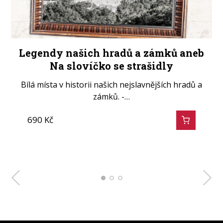
Historie psaná krví aneb Jak se dříve
Legendy našich hradů a zámků aneb
Kateřina z Komárova aneb Česká
Na slovíčko se strašidly
čachtická paní
soudívalo
O vrazích, loupežnících, soudcích, popravčích a katech
Bílá místa v historii našich nejslavnějších hradů a
Život, doba a skutky Kateřiny z Komárova versus
ve světle dávných…
Václav Hájek…
zámků. -…
690
690
690
Kč
Kč
Kč