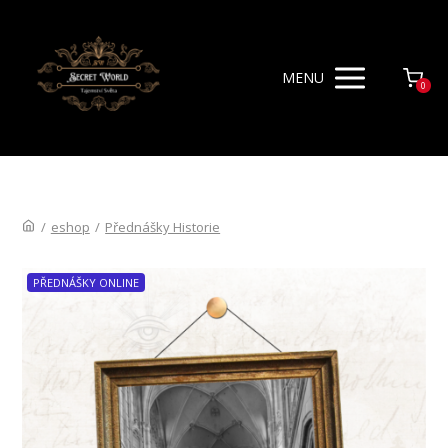
MENU
0
/
eshop
/
Přednášky Historie
PŘEDNÁŠKY ONLINE